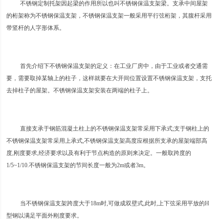
不锈钢定制托架因起梁的作用所以也叫不锈钢保温支架梁。支承中间屋架
的桁架称为不锈钢保温支架，不锈钢保温支架一般采用平行弦桁架，其腹杆采用
带竖杆的人字形体系。
首先介绍下不锈钢保温支架的定义：在工业厂房中，由于工业或者交通需
要，需要取掉某轴上的柱子，这样就要在大开间位置设置不锈钢保温支架，支托
去掉柱子的屋架。不锈钢保温支架安装在两端的柱子上。
直接支承于钢筋混凝土柱上的不锈钢保温支架常采用下承式;支于钢柱上的
不锈钢保温支架常采用上承式,不锈钢保温支架高度应根据所支承的屋架端部高
度,刚度要求,经济要求以及有利于节点构造的原则来决定。一般取跨度的
1/5~1/10.不锈钢保温支架的节间长度一般为2m或者3m。
当不锈钢保温支架跨度大于18m时,可做成双壁式,此时,上下弦采用平放的H
型钢以满足平面外刚度要求。