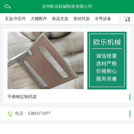
沧州欧乐机械制造有限公司
五金冲压件
大棚配件
保温支架
瓷砖托架
冷弯设备
不锈钢定制托架
电话：
15803171077