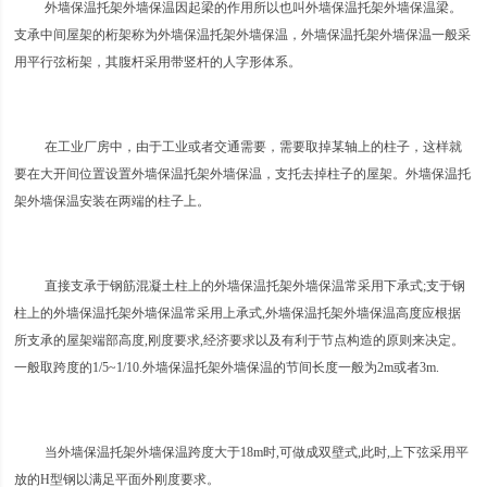
外墙保温托架外墙保温因起梁的作用所以也叫外墙保温托架外墙保温梁。
支承中间屋架的桁架称为外墙保温托架外墙保温，外墙保温托架外墙保温一般采
用平行弦桁架，其腹杆采用带竖杆的人字形体系。
在工业厂房中，由于工业或者交通需要，需要取掉某轴上的柱子，这样就
要在大开间位置设置外墙保温托架外墙保温，支托去掉柱子的屋架。外墙保温托
架外墙保温安装在两端的柱子上。
直接支承于钢筋混凝土柱上的外墙保温托架外墙保温常采用下承式;支于钢
柱上的外墙保温托架外墙保温常采用上承式,外墙保温托架外墙保温高度应根据
所支承的屋架端部高度,刚度要求,经济要求以及有利于节点构造的原则来决定。
一般取跨度的1/5~1/10.外墙保温托架外墙保温的节间长度一般为2m或者3m.
当外墙保温托架外墙保温跨度大于18m时,可做成双壁式,此时,上下弦采用平
放的H型钢以满足平面外刚度要求。